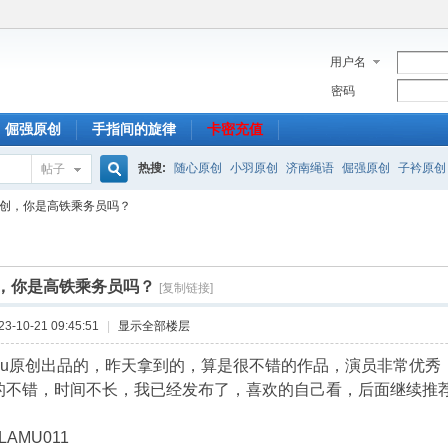
用户名
密码
倔强原创
手指间的旋律
卡密充值
热搜:
随心原创
小羽原创
济南绳语
倔强原创
子衿原创
帖子
搜
u原创，你是高铁乘务员吗？
索
创，你是高铁乘务员吗？
[复制链接]
-10-21 09:45:51
|
显示全部楼层
amu原创出品的，昨天拿到的，算是很不错的作品，演员非常优
的不错，时间不长，我已经发布了，喜欢的自己看，后面继续推荐l
LAMU011