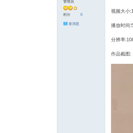
管理员
视频大小:1.
艺
积分
0
发消息
播放时间:
分辨率:10
作品截图:
手