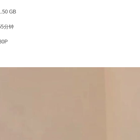
50 GB
55分钟
80P