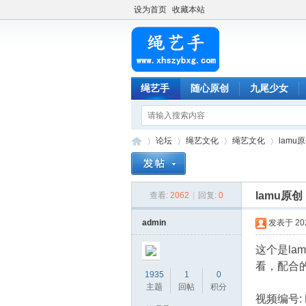
设为首页
收藏本站
绳艺手
随心原创
九尾少女
论坛
绳艺文化
绳艺文化
lam
lamu原
查看:
2062
|
回复:
0
绳
»
›
›
›
admin
发表于 2023
这个是l
看，配合
1935
1
0
主题
回帖
积分
视频编号: 