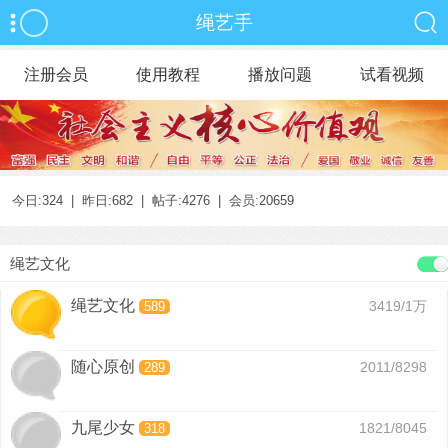
绳艺手
注册会员
使用教程
播放问题
试看视频
今日:324 | 昨日:682 | 帖子:4276 | 会员:20659
绳艺文化
绳艺文化
3419/
1万
589
随心原创
2011/8298
289
九尾少女
1821/8045
318