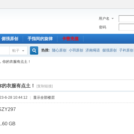
用户名
密码
倔强原创
手指间的旋律
卡密充值
热搜:
随心原创
小羽原创
济南绳语
倔强原创
子衿原创
帖子
搜
，你的衣服有点土！
索
你的衣服有点土！
[复制链接]
-6-28 10:44:12
|
显示全部楼层
ZY297
60 GB