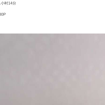
1小时14分
80P