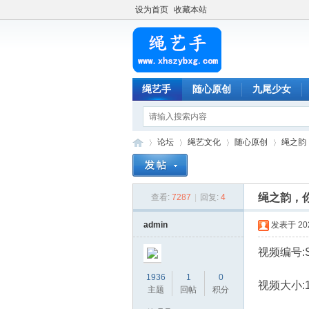
设为首页
收藏本站
绳艺手
随心原创
九尾少女
论坛
绳艺文化
随心原创
绳之韵
绳之韵，
查看:
7287
|
回复:
4
绳
»
›
›
›
admin
发表于 2023
视频编号:S
1936
1
0
视频大小:1.
主题
回帖
积分