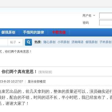
用户名
密码
倔强原创
手指间的旋律
卡密充值
热搜:
随心原创
小羽原创
济南绳语
倔强原创
子衿原创
帖子
搜
艺，你们两个真有意思！
索
，你们两个真有意思！
[复制链接]
-8-20 10:27:07
|
显示全部楼层
岛束艺出品的，前几天拿到的，整体的质量还可以，演员确实还
很好，配合的不错，时间的话不长，半小时吧，我已经发布了，
品，谢谢大家了！