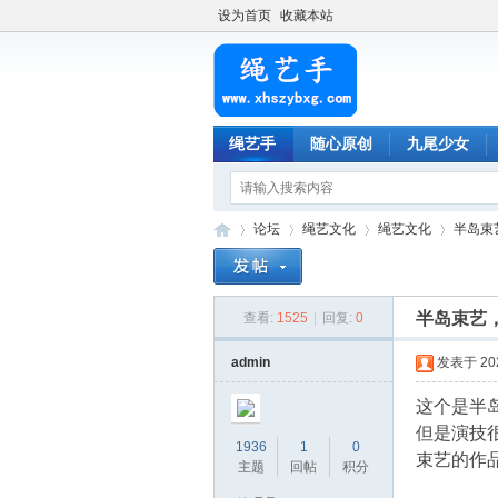
设为首页
收藏本站
绳艺手
随心原创
九尾少女
论坛
绳艺文化
绳艺文化
半岛束
半岛束艺
查看:
1525
|
回复:
0
绳
»
›
›
›
admin
发表于 2023
这个是半
但是演技
1936
1
0
束艺的作
主题
回帖
积分