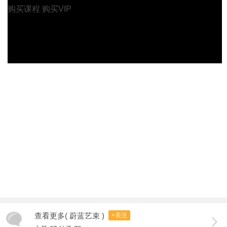
购买课程
购买VIP
查看更多( 蔚蓝艺束 )
+关注