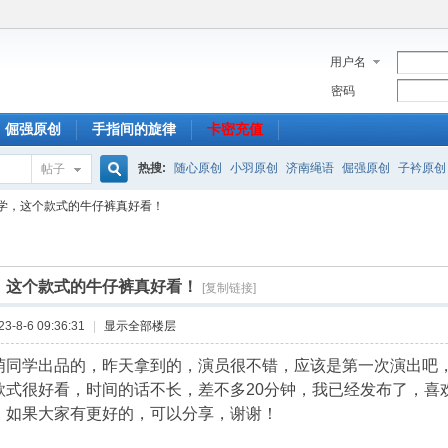
用户名
密码
倔强原创
手指间的旋律
卡密充值
热搜:
随心原创
小羽原创
济南绳语
倔强原创
子衿原创
帖子
搜
学，这个款式的牛仔裤真好看！
索
，这个款式的牛仔裤真好看！
[复制链接]
-8-6 09:36:31
|
显示全部楼层
萌同学出品的，昨天拿到的，演员很不错，应该是第一次演出吧
款式很好看，时间的话不长，差不多20分钟，我已经发布了，喜
，如果大家有更好的，可以分享，谢谢！