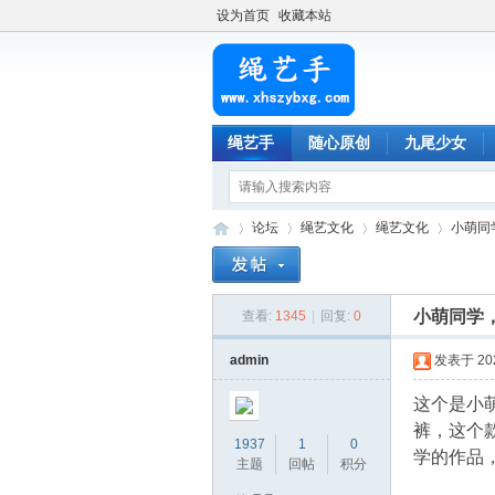
设为首页
收藏本站
绳艺手
随心原创
九尾少女
论坛
绳艺文化
绳艺文化
小萌同
小萌同学
查看:
1345
|
回复:
0
绳
»
›
›
›
admin
发表于 2023
这个是小
裤，这个
1937
1
0
学的作品
主题
回帖
积分