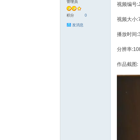
管理员
视频编号:J
艺
积分
0
视频大小:7
发消息
播放时间:
分辨率:10
作品截图:
手