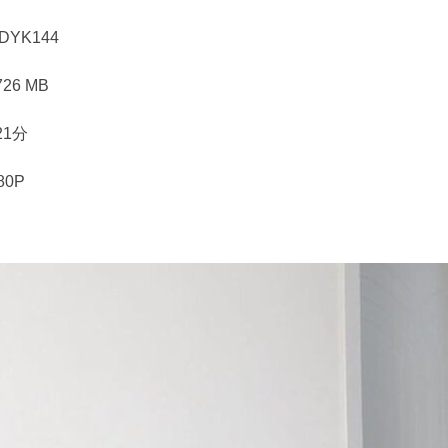
DYK144
26 MB
21分
80P