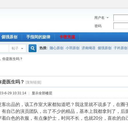
用户名
密码
倔强原创
手指间的旋律
卡密充值
热搜:
随心原创
小羽原创
济南绳语
倔强原创
子衿原创
帖子
搜
，你是医生吗？
索
你是医生吗？
[复制链接]
-6-29 10:31:14
|
显示全部楼层
意客出品的，该工作室大家都知道吧？我这里就不说多了，在圈
，有自己的演员团队，出了不少的精品，基本上我都拿到了，后
穿着白色的衣服，有点像护士，时间不长，也就20分，喜欢的自