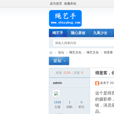
设为首页
收藏本站
绳艺手
随心原创
九尾少女
论坛
绳艺文化
绳艺文化
得意客
得意客，
查看:
2226
|
回复:
0
绳
»
›
›
›
admin
发表于 2023
这个是得
的摄影师
1938
1
0
错，演员
主题
回帖
积分
品。