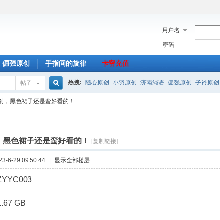
用户名
密码
倔强原创
手指间的旋律
卡密充值
热搜:
随心原创
小羽原创
济南绳语
倔强原创
子衿原创
帖子
搜
创，黑色裙子还是蛮好看的！
索
，黑色裙子还是蛮好看的！
[复制链接]
-6-29 09:50:44
|
显示全部楼层
YYC003
67 GB