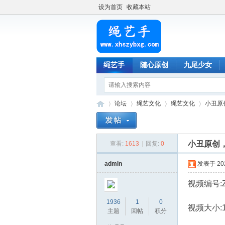
设为首页
收藏本站
绳艺手
随心原创
九尾少女
论坛
绳艺文化
绳艺文化
小丑原
小丑原创
查看:
1613
|
回复:
0
绳
»
›
›
›
admin
发表于 2023
视频编号:Z
1936
1
0
视频大小:1.
主题
回帖
积分