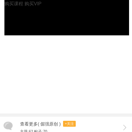
购买课程
购买VIP
查看更多( 倔强原创 )
+关注
主题:62 帖子:70