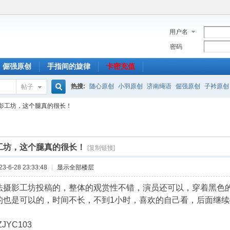
用户名
密码
倔强原创
手指间的旋律
卡密充值
热搜:
随心原创
小羽原创
济南绳语
倔强原创
子衿原创
帖子
搜
影工坊，这个腿真的很长！
索
工坊，这个腿真的很长！
[复制链接]
-6-28 23:33:48
|
显示全部楼层
法摄影工坊投稿的，整体的观赏性不错，演员还可以，穿着黑色
的也是可以的，时间不长，不到1小时，喜欢的自己看，后面继
JYC103