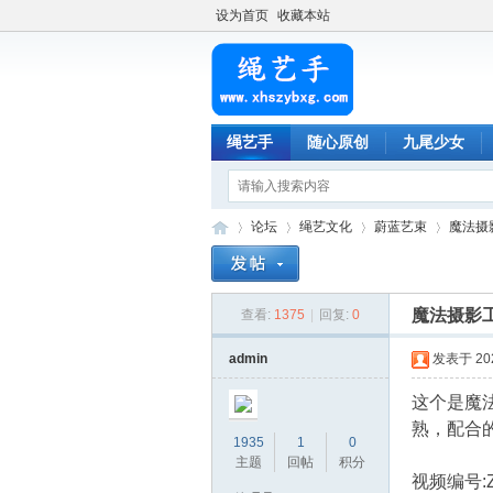
设为首页
收藏本站
绳艺手
随心原创
九尾少女
论坛
绳艺文化
蔚蓝艺束
魔法摄
魔法摄影
查看:
1375
|
回复:
0
绳
»
›
›
›
admin
发表于 2023
这个是魔
熟，配合
1935
1
0
主题
回帖
积分
视频编号:Z