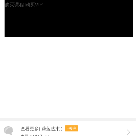
购买课程
购买VIP
查看更多( 蔚蓝艺束 )
+关注