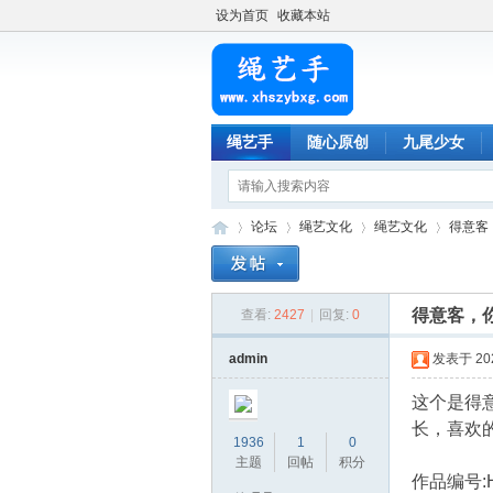
设为首页
收藏本站
绳艺手
随心原创
九尾少女
论坛
绳艺文化
绳艺文化
得意客
得意客，
查看:
2427
|
回复:
0
绳
»
›
›
›
admin
发表于 2026
这个是得
长，喜欢
1936
1
0
主题
回帖
积分
作品编号:H