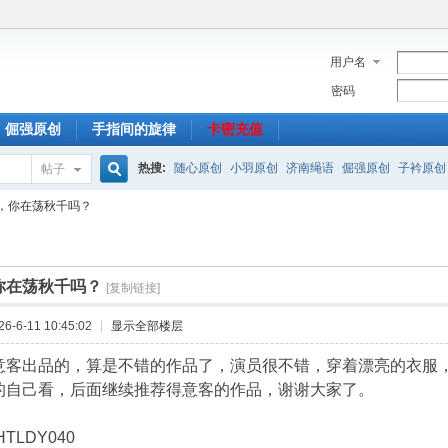
用户名
密码
倔强原创
手指间的旋律
卡密充值
热搜:
随心原创
小羽原创
济南绳语
倔强原创
子衿原创
帖子
搜
，你在荡秋千吗？
索
你在荡秋千吗？
[复制链接]
-6-11 10:45:02
|
显示全部楼层
意客出品的，算是不错的作品了，演员很不错，穿着漂亮的衣服
的自己看，后面继续推荐得意客的作品，谢谢大家了。
TLDY040