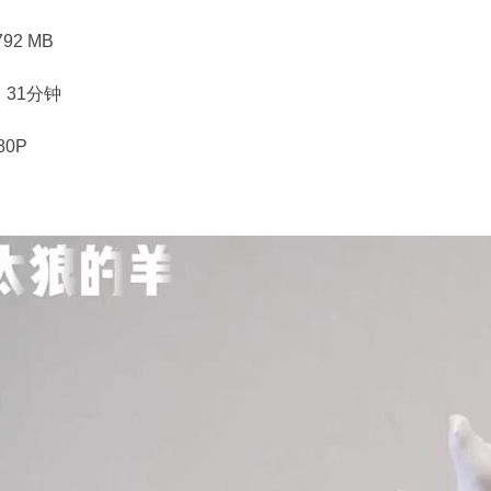
92 MB
31分钟
80P