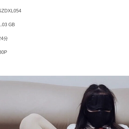
ZDXL054
03 GB
24分
80P