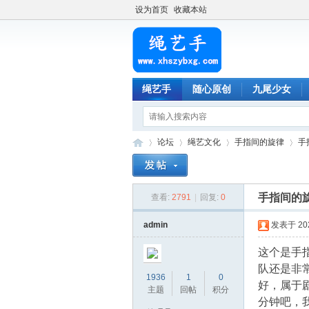
设为首页
收藏本站
绳艺手
随心原创
九尾少女
论坛
绳艺文化
手指间的旋律
手
手指间的
查看:
2791
|
回复:
0
绳
»
›
›
›
admin
发表于 2023
这个是手
队还是非
1936
1
0
好，属于
主题
回帖
积分
分钟吧，