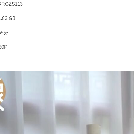
RGZS113
83 GB
55分
80P