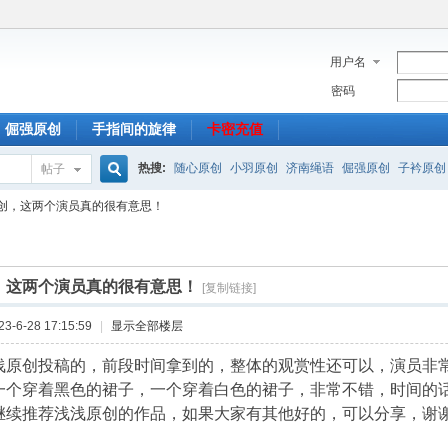
用户名
密码
倔强原创
手指间的旋律
卡密充值
热搜:
随心原创
小羽原创
济南绳语
倔强原创
子衿原创
帖子
搜
创，这两个演员真的很有意思！
索
，这两个演员真的很有意思！
[复制链接]
-6-28 17:15:59
|
显示全部楼层
浅原创投稿的，前段时间拿到的，整体的观赏性还可以，演员非
一个穿着黑色的裙子，一个穿着白色的裙子，非常不错，时间的话
继续推荐浅浅原创的作品，如果大家有其他好的，可以分享，谢