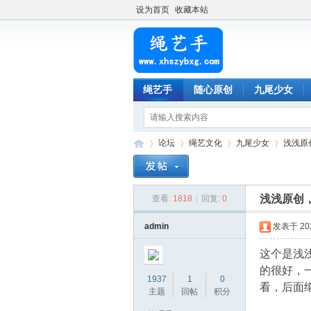
设为首页
收藏本站
绳艺手
随心原创
九尾少女
论坛
绳艺文化
九尾少女
浅浅原
浅浅原创
查看:
1818
|
回复:
0
绳
»
›
›
›
admin
发表于 2023
这个是浅
的很好，
1937
1
0
看，后面
主题
回帖
积分