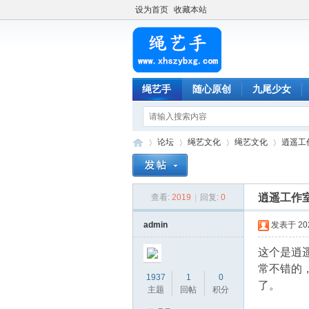
设为首页
收藏本站
绳艺手
随心原创
九尾少女
论坛
绳艺文化
绳艺文化
逍遥工
逍遥工作
查看:
2019
|
回复:
0
绳
»
›
›
›
admin
发表于 2024
这个是逍
常不错的
1937
1
0
了。
主题
回帖
积分