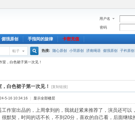
用户名
密码
倔强原创
手指间的旋律
卡密充值
热搜:
随心原创
小羽原创
济南绳语
倔强原创
子衿原创
帖子
搜
作室，白色裙子第一次见！
索
室，白色裙子第一次见！
[复制链接]
-5-16 10:34:16
|
显示全部楼层
遥工作室出品的，上周拿到的，我就赶紧来推荐了，演员还可以
，很默契，时间的话不长，不到20分，喜欢的自己看，后面继续