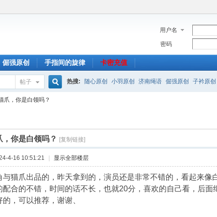
用户名
密码
倔强原创
手指间的旋律
卡密充值
热搜:
随心原创
小羽原创
济南绳语
倔强原创
子衿原创
帖子
搜
猫爪，你是白领吗？
索
爪，你是白领吗？
[复制链接]
-4-16 10:51:21
|
显示全部楼层
角与猫爪出品的，昨天拿到的，演员还是非常不错的，看起来像
的配合的不错，时间的话不长，也就20分，喜欢的自己看，后面
好的，可以推荐，谢谢、