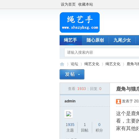
设为首页
收藏本站
绳艺手
随心原创
九尾少女
论坛
绳艺文化
绳艺文化
鹿角与
鹿角与猫
查看:
1933
|
回复:
0
绳
»
›
›
›
admin
发表于 2024
这个是鹿
看，主要
1935
1
0
家有其他
主题
回帖
积分