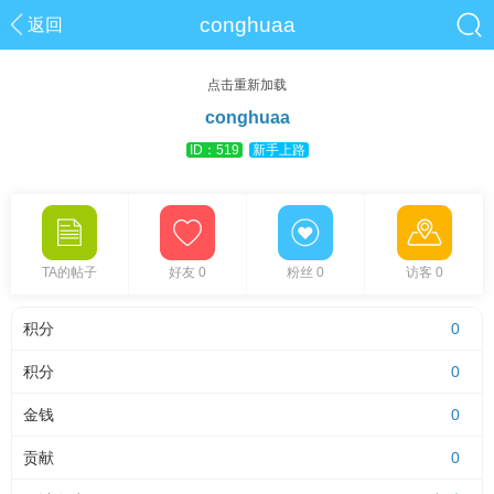
conghuaa
返回
点击重新加载
conghuaa
ID：519
新手上路
TA的帖子
好友 0
粉丝 0
访客 0
积分
0
积分
0
金钱
0
贡献
0